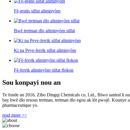
Fè-gratis silfat aliminyòm
Bwè tretman dlo aliminyòm silfat
Ki pa Peye-ferrik silfat aliminyòm
Fè-ferrik aliminyòm silfat flokon
Sou konpayi nou an
Te fonde an 2016, Zibo Dingqi Chemicals co, Ltd., Biwo santral li n
bay bwè dlo resous tretman, tretman dlo egou ak lòt pwojè. Kounye a,
pharmaceutique yo.
read more >>