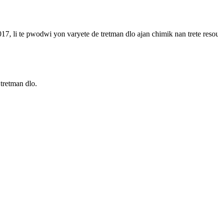
017, li te pwodwi yon varyete de tretman dlo ajan chimik nan trete res
tretman dlo.