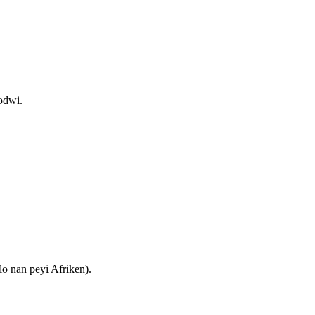
odwi.
o nan peyi Afriken).