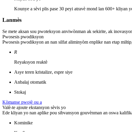
Kounye a sèvi plis pase 30 peyi atravè mond lan 600+ kliyan y
Lanmès
Se mete aksan sou pwoteksyon anviwònman ak sekirite, ak inovasyon t
Pwosesis pwodiksyon
Pwosesis pwodiksyon an nan silfat aliminyòm enplike nan etap miltip
R
Reyaksyon reaktè
Asye teren kristalize, espre siye
Anbalaj otomatik
Stokaj
Kòmanse pwojè ou a
Valè-te ajoute ekstansyon sèvis yo
Ede kliyan yo nan aplike pou sibvansyon gouvènman an oswa kalifik
Kominike