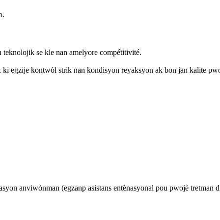
o.
eknolojik se kle nan amelyore compétitivité.
, ki egzije kontwòl strik nan kondisyon reyaksyon ak bon jan kalite pw
asyon anviwònman (egzanp asistans entènasyonal pou pwojè tretman dl