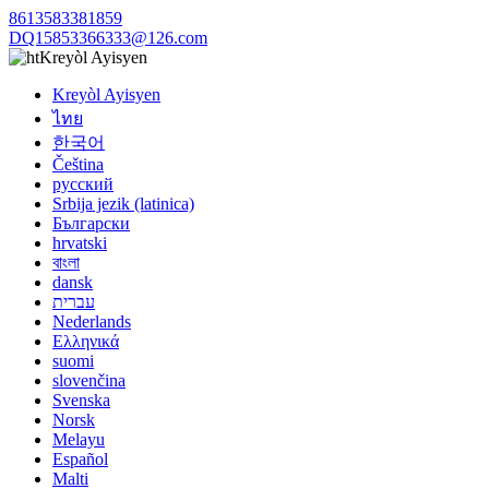
8613583381859
DQ15853366333@126.com
Kreyòl Ayisyen
Kreyòl Ayisyen
ไทย
한국어
Čeština
русский
Srbija jezik (latinica)
Български
hrvatski
বাংলা
dansk
עברית
Nederlands
Ελληνικά
suomi
slovenčina
Svenska
Norsk
Melayu
Español
Malti