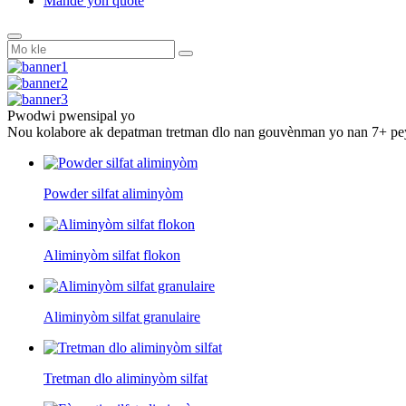
Mande yon quote
Pwodwi pwensipal yo
Nou kolabore ak depatman tretman dlo nan gouvènman yo nan 7+ peyi 
Powder silfat aliminyòm
Aliminyòm silfat flokon
Aliminyòm silfat granulaire
Tretman dlo aliminyòm silfat