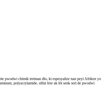
ite pwodwi chimik tretman dlo, ki espesyalize nan peyi Afriken yo
minum, polyacrylamide, silfat fere ak lòt senk seri de pwodwi