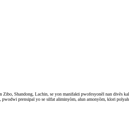
an Zibo, Shandong, Lachin, se yon manifakti pwofesyonèl nan divès kal
 pwodwi prensipal yo se silfat aliminyòm, alun amonyòm, klori polyalu