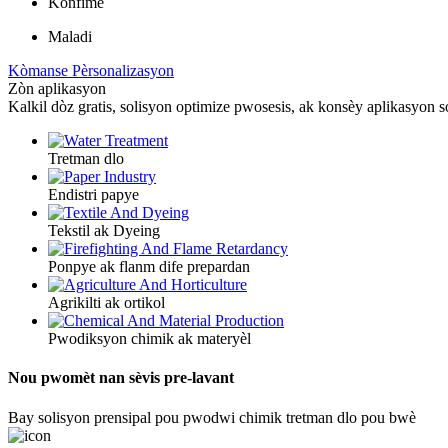
Konfime
Maladi
Kòmanse Pèrsonalizasyon
Zòn aplikasyon
Kalkil dòz gratis, solisyon optimize pwosesis, ak konsèy aplikasyon so
Tretman dlo
Endistri papye
Tekstil ak Dyeing
Ponpye ak flanm dife prepardan
Agrikilti ak ortikol
Pwodiksyon chimik ak materyèl
Nou pwomèt nan sèvis pre-lavant
Bay solisyon prensipal pou pwodwi chimik tretman dlo pou bwè