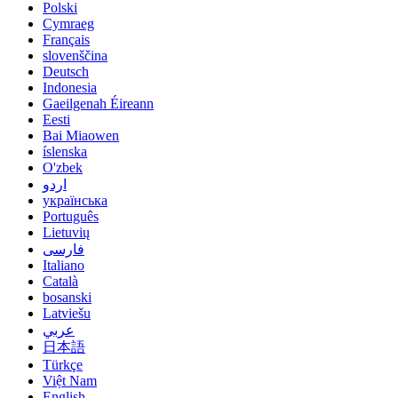
Polski
Cymraeg
Français
slovenščina
Deutsch
Indonesia
Gaeilgenah Éireann
Eesti
Bai Miaowen
íslenska
O'zbek
اردو
українська
Português
Lietuvių
فارسی
Italiano
Català
bosanski
Latviešu
عربي
日本語
Türkçe
Việt Nam
English