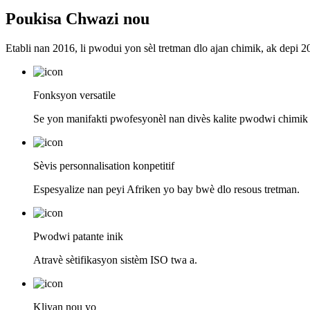
Poukisa Chwazi nou
Etabli nan 2016, li pwodui yon sèl tretman dlo ajan chimik, ak depi 2
Fonksyon versatile
Se yon manifakti pwofesyonèl nan divès kalite pwodwi chimik 
Sèvis personnalisation konpetitif
Espesyalize nan peyi Afriken yo bay bwè dlo resous tretman.
Pwodwi patante inik
Atravè sètifikasyon sistèm ISO twa a.
Kliyan nou yo