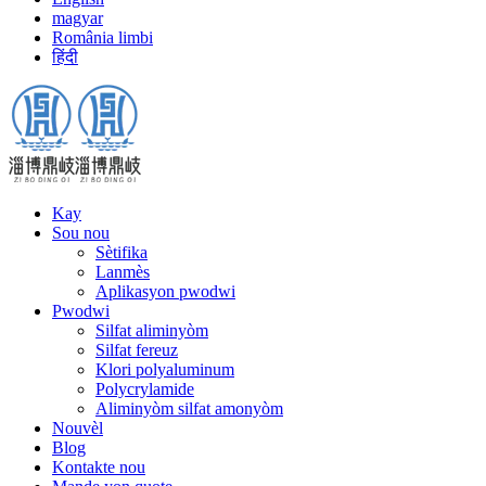
magyar
România limbi
हिंदी
Kay
Sou nou
Sètifika
Lanmès
Aplikasyon pwodwi
Pwodwi
Silfat aliminyòm
Silfat fereuz
Klori polyaluminum
Polycrylamide
Aliminyòm silfat amonyòm
Nouvèl
Blog
Kontakte nou